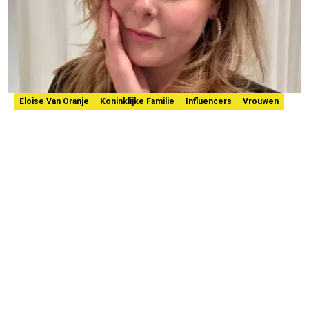
Eloise Van Oranje
Koninklijke Familie
Influencers
Vrouwen