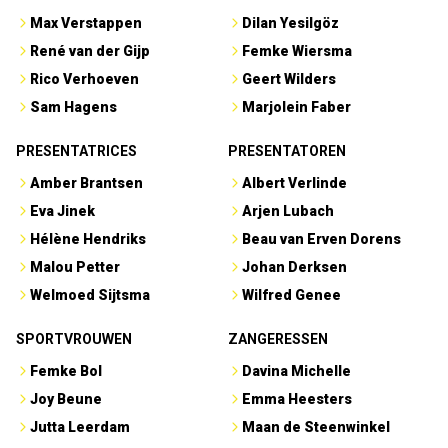
Max Verstappen
Dilan Yesilgöz
René van der Gijp
Femke Wiersma
Rico Verhoeven
Geert Wilders
Sam Hagens
Marjolein Faber
PRESENTATRICES
PRESENTATOREN
Amber Brantsen
Albert Verlinde
Eva Jinek
Arjen Lubach
Hélène Hendriks
Beau van Erven Dorens
Malou Petter
Johan Derksen
Welmoed Sijtsma
Wilfred Genee
SPORTVROUWEN
ZANGERESSEN
Femke Bol
Davina Michelle
Joy Beune
Emma Heesters
Jutta Leerdam
Maan de Steenwinkel