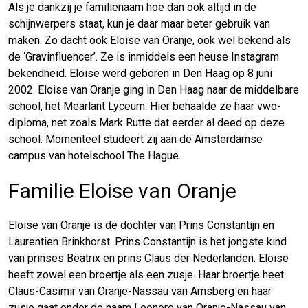
Als je dankzij je familienaam hoe dan ook altijd in de
schijnwerpers staat, kun je daar maar beter gebruik van
maken. Zo dacht ook Eloise van Oranje, ook wel bekend als
de ‘Gravinfluencer’. Ze is inmiddels een heuse Instagram
bekendheid. Eloise werd geboren in Den Haag op 8 juni
2002. Eloise van Oranje ging in Den Haag naar de middelbare
school, het Mearlant Lyceum. Hier behaalde ze haar vwo-
diploma, net zoals Mark Rutte dat eerder al deed op deze
school. Momenteel studeert zij aan de Amsterdamse
campus van hotelschool The Hague.
Familie Eloise van Oranje
Eloise van Oranje is de dochter van Prins Constantijn en
Laurentien Brinkhorst. Prins Constantijn is het jongste kind
van prinses Beatrix en prins Claus der Nederlanden. Eloise
heeft zowel een broertje als een zusje. Haar broertje heet
Claus-Casimir van Oranje-Nassau van Amsberg en haar
zusje gaat onder de naam Leonore van Oranje-Nassau van