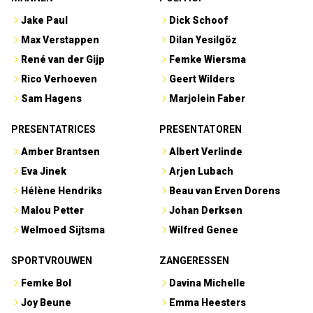
Jake Paul
Dick Schoof
Max Verstappen
Dilan Yesilgöz
René van der Gijp
Femke Wiersma
Rico Verhoeven
Geert Wilders
Sam Hagens
Marjolein Faber
PRESENTATRICES
PRESENTATOREN
Amber Brantsen
Albert Verlinde
Eva Jinek
Arjen Lubach
Hélène Hendriks
Beau van Erven Dorens
Malou Petter
Johan Derksen
Welmoed Sijtsma
Wilfred Genee
SPORTVROUWEN
ZANGERESSEN
Femke Bol
Davina Michelle
Joy Beune
Emma Heesters