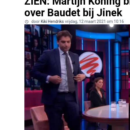
ZIEN: Martijn Koning b
over Baudet bij Jinek
door
Kiki Hendriks
vrijdag, 12 maart 2021 om 10:16