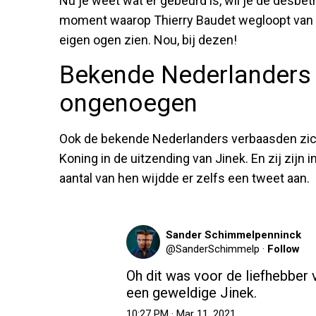
Nu je weet wat er gebeurd is, wil je de desbet
moment waarop Thierry Baudet wegloopt van d
eigen ogen zien. Nou, bij dezen!
Bekende Nederlanders 
ongenoegen
Ook de bekende Nederlanders verbaasden zic
Koning in de uitzending van Jinek. En zij zij
aantal van hen wijdde er zelfs een tweet aan.
Sander Schimmelpenninck
@
SanderSchimmelp
·
Follow
Oh dit was voor de liefhebber 
een geweldige Jinek.
10:27 PM · Mar 11, 2021