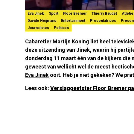
Eva Jinek
Sport
Floor Bremer
Thierry Baudet
Atletie
Davide Heijmans
Entertainment
Presentatrices
Presen
Journalistes
Politica's
Cabaretier
Martijn Koning
liet heel televisi
deze uitzending van Jinek, waarin hij partij
donderdag 11 maart één van de kijkers die 
geweest van wellicht wel de meest hectisc
Eva Jinek
ooit. Heb je niet gekeken? We prate
Lees ook:
Verslaggeefster Floor Bremer pak