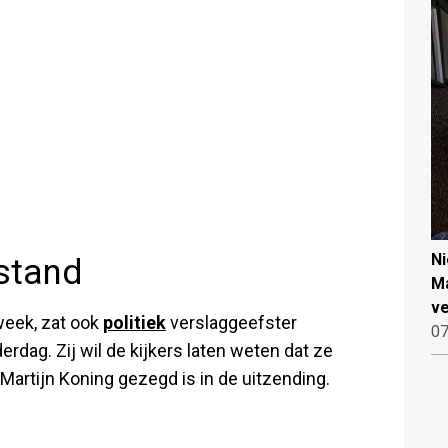
N
stand
Ma
ve
week, zat ook
politiek
verslaggeefster
07
erdag. Zij wil de kijkers laten weten dat ze
r Martijn Koning gezegd is in de uitzending.