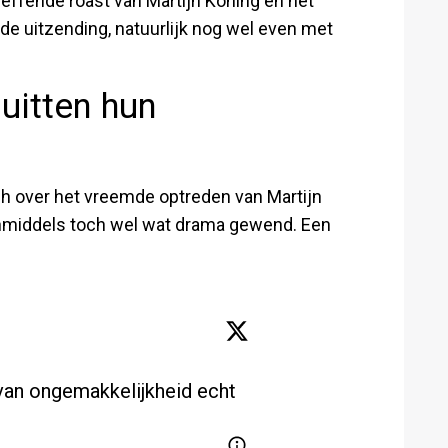
reffende roast van Martijn Koning én het
e uitzending, natuurlijk nog wel even met
uitten hun
h over het vreemde optreden van Martijn
n inmiddels toch wel wat drama gewend. Een
van ongemakkelijkheid echt 