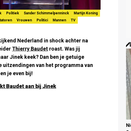
k
Politiek
Sander Schimmelpenninck
Martijn Koning
tatoren
Vrouwen
Politici
Mannen
TV
ekijkend Nederland in shock achter na
leider
Thierry Baudet
roast. Was jij
naar Jinek keek? Dan ben je getuige
he uitzendingen van het programma van
n je even bij!
t Baudet aan bij Jinek
N