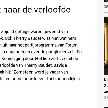
na
08
t naar de verloofde
ij zojuist getuige waren geweest van
k. Ook Thierry Baudet wist niet wat hem
n uit naar het partijprogramma van Forum
ijn ongenoegen over de partijleider zelf. En
 Koning ging door. Het liep zelfs zo uit de
verloofde van Thierry Baudet,
Davide
k hij: ''Zometeen word je vader van
s antisemitische kiezer toch behoorlijk in
N
Za
zi
07