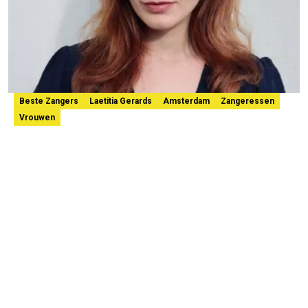
Beste Zangers
Laetitia Gerards
Amsterdam
Zangeressen
Vrouwen