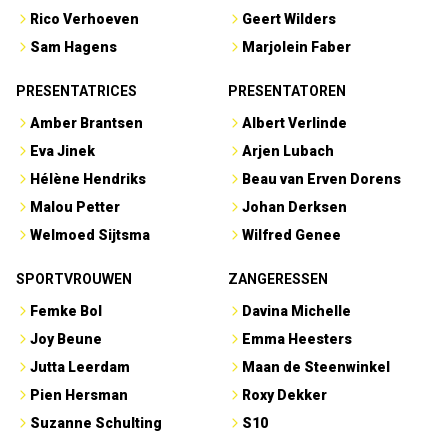
Rico Verhoeven
Geert Wilders
Sam Hagens
Marjolein Faber
PRESENTATRICES
PRESENTATOREN
Amber Brantsen
Albert Verlinde
Eva Jinek
Arjen Lubach
Hélène Hendriks
Beau van Erven Dorens
Malou Petter
Johan Derksen
Welmoed Sijtsma
Wilfred Genee
SPORTVROUWEN
ZANGERESSEN
Femke Bol
Davina Michelle
Joy Beune
Emma Heesters
Jutta Leerdam
Maan de Steenwinkel
Pien Hersman
Roxy Dekker
Suzanne Schulting
S10