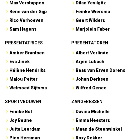
Max Verstappen
Dilan Yesilgöz
René van der Gijp
Femke Wiersma
Rico Verhoeven
Geert Wilders
Sam Hagens
Marjolein Faber
PRESENTATRICES
PRESENTATOREN
Amber Brantsen
Albert Verlinde
Eva Jinek
Arjen Lubach
Hélène Hendriks
Beau van Erven Dorens
Malou Petter
Johan Derksen
Welmoed Sijtsma
Wilfred Genee
SPORTVROUWEN
ZANGERESSEN
Femke Bol
Davina Michelle
Joy Beune
Emma Heesters
Jutta Leerdam
Maan de Steenwinkel
Pien Hersman
Roxy Dekker