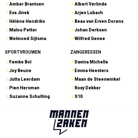
Amber Brantsen
Albert Verlinde
Eva Jinek
Arjen Lubach
Hélène Hendriks
Beau van Erven Dorens
Malou Petter
Johan Derksen
Welmoed Sijtsma
Wilfred Genee
SPORTVROUWEN
ZANGERESSEN
Femke Bol
Davina Michelle
Joy Beune
Emma Heesters
Jutta Leerdam
Maan de Steenwinkel
Pien Hersman
Roxy Dekker
Suzanne Schulting
S10