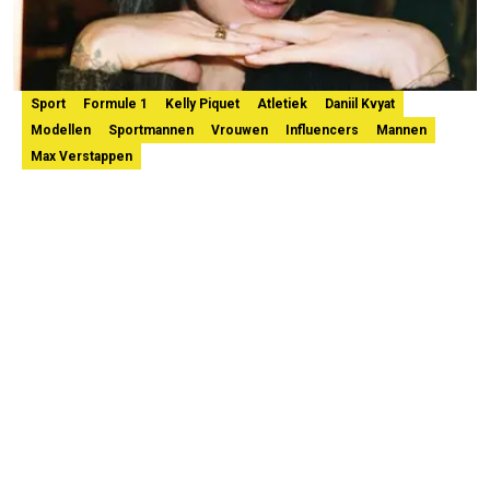
Sport
Formule 1
Kelly Piquet
Atletiek
Daniil Kvyat
Modellen
Sportmannen
Vrouwen
Influencers
Mannen
Max Verstappen