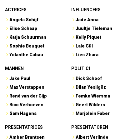
ACTRICES
INFLUENCERS
Angela Schijf
Jade Anna
Elise Schaap
Juultje Tieleman
Katja Schuurman
Kelly Piquet
Sophie Bouquet
Lale Gül
Yolanthe Cabau
Lies Zhara
MANNEN
POLITICI
Jake Paul
Dick Schoof
Max Verstappen
Dilan Yesilgöz
René van der Gijp
Femke Wiersma
Rico Verhoeven
Geert Wilders
Sam Hagens
Marjolein Faber
PRESENTATRICES
PRESENTATOREN
Amber Brantsen
Albert Verlinde