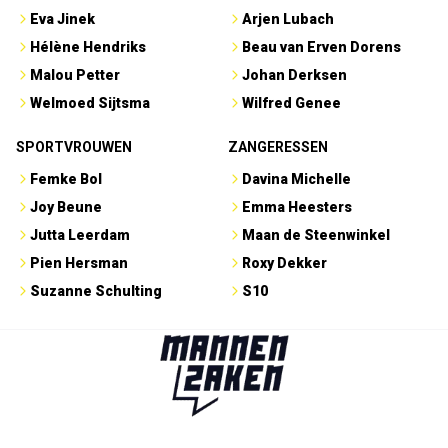
Eva Jinek
Arjen Lubach
Hélène Hendriks
Beau van Erven Dorens
Malou Petter
Johan Derksen
Welmoed Sijtsma
Wilfred Genee
SPORTVROUWEN
ZANGERESSEN
Femke Bol
Davina Michelle
Joy Beune
Emma Heesters
Jutta Leerdam
Maan de Steenwinkel
Pien Hersman
Roxy Dekker
Suzanne Schulting
S10