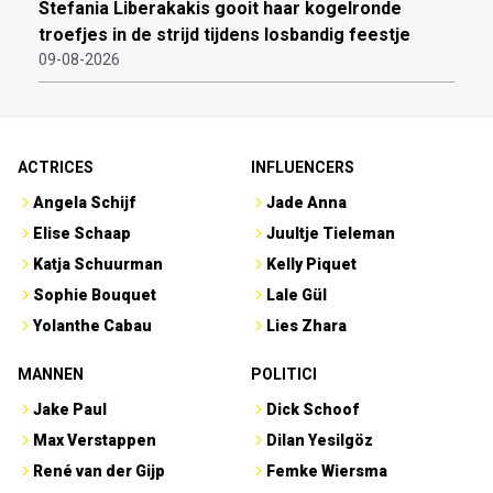
Stefania Liberakakis gooit haar kogelronde
troefjes in de strijd tijdens losbandig feestje
09-08-2026
ACTRICES
INFLUENCERS
Angela Schijf
Jade Anna
Elise Schaap
Juultje Tieleman
Katja Schuurman
Kelly Piquet
Sophie Bouquet
Lale Gül
Yolanthe Cabau
Lies Zhara
MANNEN
POLITICI
Jake Paul
Dick Schoof
Max Verstappen
Dilan Yesilgöz
René van der Gijp
Femke Wiersma