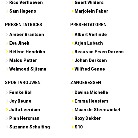
Rico Verhoeven
Geert Wilders
Sam Hagens
Marjolein Faber
PRESENTATRICES
PRESENTATOREN
Amber Brantsen
Albert Verlinde
Eva Jinek
Arjen Lubach
Hélène Hendriks
Beau van Erven Dorens
Malou Petter
Johan Derksen
Welmoed Sijtsma
Wilfred Genee
SPORTVROUWEN
ZANGERESSEN
Femke Bol
Davina Michelle
Joy Beune
Emma Heesters
Jutta Leerdam
Maan de Steenwinkel
Pien Hersman
Roxy Dekker
Suzanne Schulting
S10