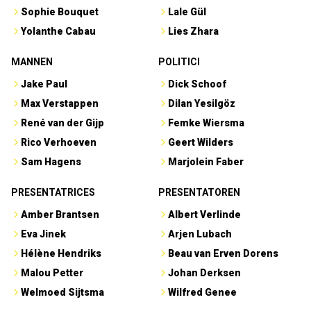
Sophie Bouquet
Lale Gül
Yolanthe Cabau
Lies Zhara
MANNEN
POLITICI
Jake Paul
Dick Schoof
Max Verstappen
Dilan Yesilgöz
René van der Gijp
Femke Wiersma
Rico Verhoeven
Geert Wilders
Sam Hagens
Marjolein Faber
PRESENTATRICES
PRESENTATOREN
Amber Brantsen
Albert Verlinde
Eva Jinek
Arjen Lubach
Hélène Hendriks
Beau van Erven Dorens
Malou Petter
Johan Derksen
Welmoed Sijtsma
Wilfred Genee