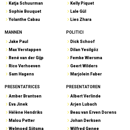
Katja Schuurman
Kelly Piquet
Sophie Bouquet
Lale Gül
Yolanthe Cabau
Lies Zhara
MANNEN
POLITICI
Jake Paul
Dick Schoof
Max Verstappen
Dilan Yesilgöz
René van der Gijp
Femke Wiersma
Rico Verhoeven
Geert Wilders
Sam Hagens
Marjolein Faber
PRESENTATRICES
PRESENTATOREN
Amber Brantsen
Albert Verlinde
Eva Jinek
Arjen Lubach
Hélène Hendriks
Beau van Erven Dorens
Malou Petter
Johan Derksen
Welmoed Sijtsma
Wilfred Genee