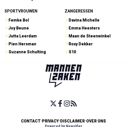
SPORTVROUWEN
ZANGERESSEN
Femke Bol
Davina Michelle
Joy Beune
Emma Heesters
Jutta Leerdam
Maan de Steenwinkel
Pien Hersman
Roxy Dekker
Suzanne Schulting
S10
CONTACT
•
PRIVACY
•
DISCLAIMER
•
OVER ONS
Powered by Newsifier