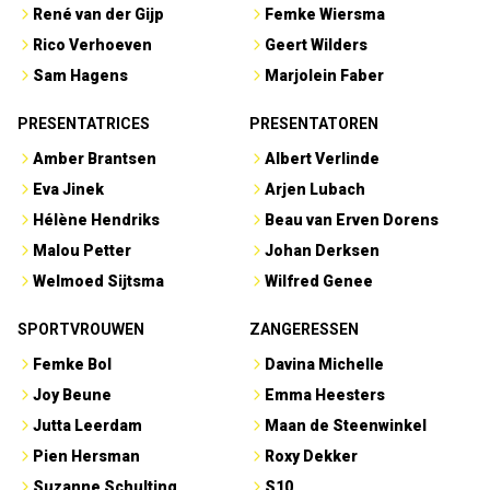
René van der Gijp
Femke Wiersma
Rico Verhoeven
Geert Wilders
Sam Hagens
Marjolein Faber
PRESENTATRICES
PRESENTATOREN
Amber Brantsen
Albert Verlinde
Eva Jinek
Arjen Lubach
Hélène Hendriks
Beau van Erven Dorens
Malou Petter
Johan Derksen
Welmoed Sijtsma
Wilfred Genee
SPORTVROUWEN
ZANGERESSEN
Femke Bol
Davina Michelle
Joy Beune
Emma Heesters
Jutta Leerdam
Maan de Steenwinkel
Pien Hersman
Roxy Dekker
Suzanne Schulting
S10