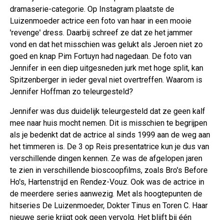
dramaserie-categorie. Op Instagram plaatste de
Luizenmoeder actrice een foto van haar in een mooie
'revenge' dress. Daarbij schreef ze dat ze het jammer
vond en dat het misschien was gelukt als Jeroen niet zo
goed en knap Pim Fortuyn had nagedaan. De foto van
Jennifer in een diep uitgesneden jurk met hoge split, kan
Spitzenberger in ieder geval niet overtreffen. Waarom is
Jennifer Hoffman zo teleurgesteld?
Jennifer was dus duidelijk teleurgesteld dat ze geen kalf
mee naar huis mocht nemen. Dit is misschien te begrijpen
als je bedenkt dat de actrice al sinds 1999 aan de weg aan
het timmeren is. De 3 op Reis presentatrice kun je dus van
verschillende dingen kennen. Ze was de afgelopen jaren
te zien in verschillende bioscoopfilms, zoals Bro's Before
Ho's, Hartenstrijd en Rendez-Vouz. Ook was de actrice in
de meerdere series aanwezig. Met als hoogtepunten de
hitseries De Luizenmoeder, Dokter Tinus en Toren C. Haar
nieuwe serie krijgt ook geen vervolg. Het blijft bij één