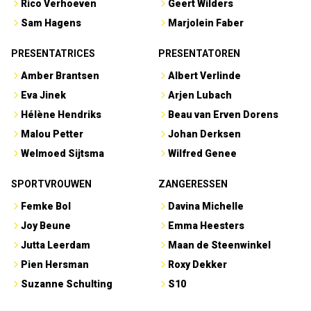
Rico Verhoeven
Geert Wilders
Sam Hagens
Marjolein Faber
PRESENTATRICES
PRESENTATOREN
Amber Brantsen
Albert Verlinde
Eva Jinek
Arjen Lubach
Hélène Hendriks
Beau van Erven Dorens
Malou Petter
Johan Derksen
Welmoed Sijtsma
Wilfred Genee
SPORTVROUWEN
ZANGERESSEN
Femke Bol
Davina Michelle
Joy Beune
Emma Heesters
Jutta Leerdam
Maan de Steenwinkel
Pien Hersman
Roxy Dekker
Suzanne Schulting
S10