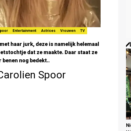
Spoor
Entertainment
Actrices
Vrouwen
TV
met haar jurk, deze is namelijk helemaal
etstochtje dat ze maakte. Daar staat ze
r benen nog bedekt..
 Carolien Spoor
N