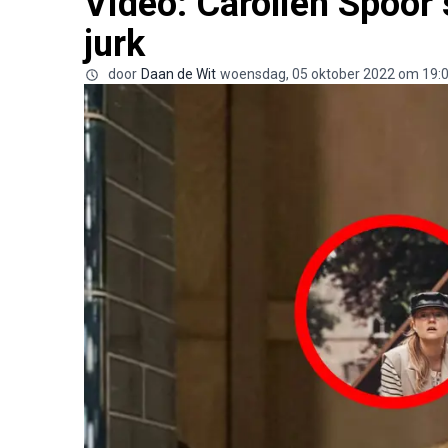
Video: Carolien Spoor 
jurk
door
Daan de Wit
woensdag, 05 oktober 2022 om 19: