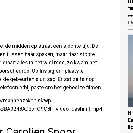
Hé
fl
ee
06
efde midden op straat een slechte tijd. De
sen tussen haar spaken, maar daar stopte
 draait alles in het wiel mee, zo kwam het
doorscheurde. Op Instagram plaatste
na de gebeurtenis uit zag. Er zat zelfs nog
telefoon erbij pakte om het geheel te filmen.
s://mannenzaken.nl/wp-
5BBA0248A937FC9C8F_video_dashinit.mp4
N
Em
li
 Carolien Spoor