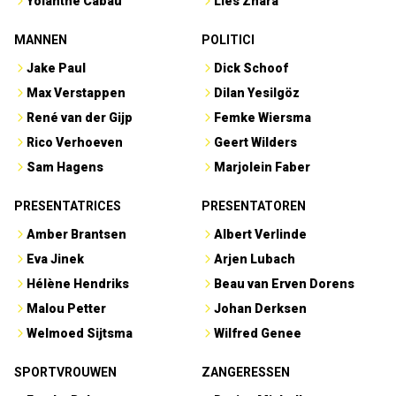
Yolanthe Cabau
Lies Zhara
MANNEN
POLITICI
Jake Paul
Dick Schoof
Max Verstappen
Dilan Yesilgöz
René van der Gijp
Femke Wiersma
Rico Verhoeven
Geert Wilders
Sam Hagens
Marjolein Faber
PRESENTATRICES
PRESENTATOREN
Amber Brantsen
Albert Verlinde
Eva Jinek
Arjen Lubach
Hélène Hendriks
Beau van Erven Dorens
Malou Petter
Johan Derksen
Welmoed Sijtsma
Wilfred Genee
SPORTVROUWEN
ZANGERESSEN