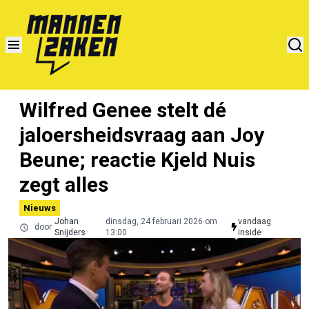
Wilfred Genee stelt dé
jaloersheidsvraag aan Joy
Beune; reactie Kjeld Nuis
zegt alles
Nieuws
Johan
dinsdag, 24 februari 2026 om
vandaag
door
Snijders
13:00
inside