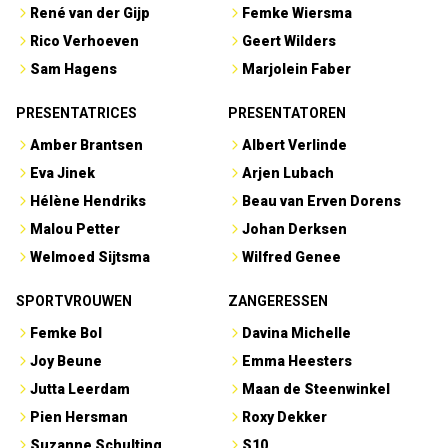
René van der Gijp
Femke Wiersma
Rico Verhoeven
Geert Wilders
Sam Hagens
Marjolein Faber
PRESENTATRICES
PRESENTATOREN
Amber Brantsen
Albert Verlinde
Eva Jinek
Arjen Lubach
Hélène Hendriks
Beau van Erven Dorens
Malou Petter
Johan Derksen
Welmoed Sijtsma
Wilfred Genee
SPORTVROUWEN
ZANGERESSEN
Femke Bol
Davina Michelle
Joy Beune
Emma Heesters
Jutta Leerdam
Maan de Steenwinkel
Pien Hersman
Roxy Dekker
Suzanne Schulting
S10