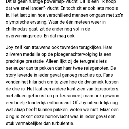
Dit is geen rustige powernap-vlucht. Dit is een “ik hoop
dat we snel landen”-vlucht. En toch zit er ook iets moois
in. Het laat zien hoe verschillend mensen omgaan met zo’n
olympische ervaring. Waar de één meteen weer in
chillmodus gaat, zit de ander nog vol in de
overwinningsroes. En dat mag ook.
Joy zelf kan trouwens ook tevreden terugkijken. Haar
zilveren medaille op de ploegenachtervolging is een
prachtige prestatie. Alleen lijkt zij de terugreis iets
serieuzer aan te pakken dan haar twee reisgenoten. De
story leverde in ieder geval genoeg reacties op. Fans
vonden het hilarisch om te zien hoe de dynamiek tussen
de drie is. Het laat een andere kant zien van topsporters:
niet alleen gefocust en professioneel, maar ook gewoon
een beetje kinderlijk enthousiast. Of Joy uiteindelijk nog
wat slaap heeft kunnen pakken, weten we niet. Maar één
ding is zeker: deze horrorvlucht was in ieder geval een
stuk vermakelijker dan turbulentie.