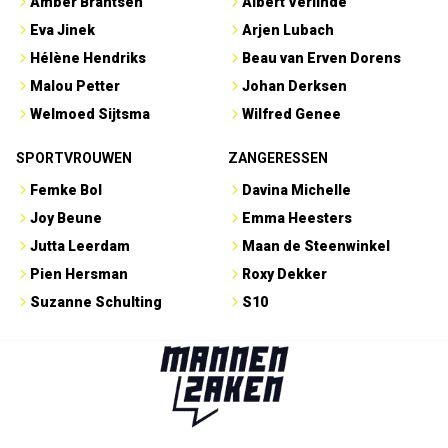
Amber Brantsen
Albert Verlinde
Eva Jinek
Arjen Lubach
Hélène Hendriks
Beau van Erven Dorens
Malou Petter
Johan Derksen
Welmoed Sijtsma
Wilfred Genee
SPORTVROUWEN
ZANGERESSEN
Femke Bol
Davina Michelle
Joy Beune
Emma Heesters
Jutta Leerdam
Maan de Steenwinkel
Pien Hersman
Roxy Dekker
Suzanne Schulting
S10