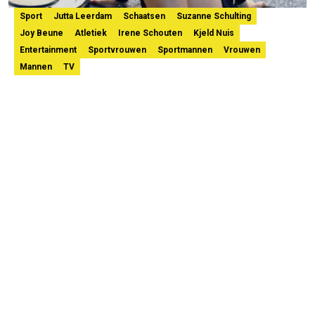
Sport
Jutta Leerdam
Schaatsen
Suzanne Schulting
Joy Beune
Atletiek
Irene Schouten
Kjeld Nuis
Entertainment
Sportvrouwen
Sportmannen
Vrouwen
Mannen
TV