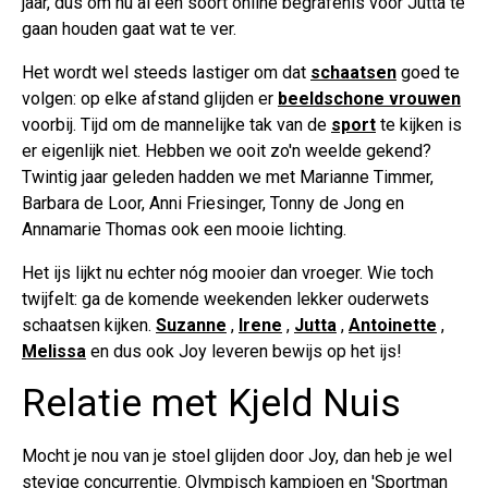
jaar, dus om nu al een soort online begrafenis voor Jutta te
gaan houden gaat wat te ver.
Het wordt wel steeds lastiger om dat
schaatsen
goed te
volgen: op elke afstand glijden er
beeldschone vrouwen
voorbij. Tijd om de mannelijke tak van de
sport
te kijken is
er eigenlijk niet. Hebben we ooit zo'n weelde gekend?
Twintig jaar geleden hadden we met Marianne Timmer,
Barbara de Loor, Anni Friesinger, Tonny de Jong en
Annamarie Thomas ook een mooie lichting.
Het ijs lijkt nu echter nóg mooier dan vroeger. Wie toch
twijfelt: ga de komende weekenden lekker ouderwets
schaatsen kijken.
Suzanne
,
Irene
,
Jutta
,
Antoinette
,
Melissa
en dus ook Joy leveren bewijs op het ijs!
Relatie met Kjeld Nuis
Mocht je nou van je stoel glijden door Joy, dan heb je wel
stevige concurrentie. Olympisch kampioen en 'Sportman