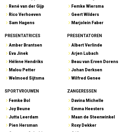
René van der Gijp
Femke Wiersma
Rico Verhoeven
Geert Wilders
Sam Hagens
Marjolein Faber
PRESENTATRICES
PRESENTATOREN
Amber Brantsen
Albert Verlinde
Eva Jinek
Arjen Lubach
Hélène Hendriks
Beau van Erven Dorens
Malou Petter
Johan Derksen
Welmoed Sijtsma
Wilfred Genee
SPORTVROUWEN
ZANGERESSEN
Femke Bol
Davina Michelle
Joy Beune
Emma Heesters
Jutta Leerdam
Maan de Steenwinkel
Pien Hersman
Roxy Dekker