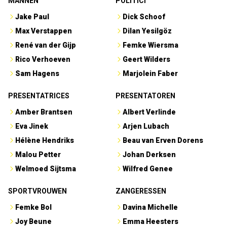
MANNEN
POLITICI
Jake Paul
Dick Schoof
Max Verstappen
Dilan Yesilgöz
René van der Gijp
Femke Wiersma
Rico Verhoeven
Geert Wilders
Sam Hagens
Marjolein Faber
PRESENTATRICES
PRESENTATOREN
Amber Brantsen
Albert Verlinde
Eva Jinek
Arjen Lubach
Hélène Hendriks
Beau van Erven Dorens
Malou Petter
Johan Derksen
Welmoed Sijtsma
Wilfred Genee
SPORTVROUWEN
ZANGERESSEN
Femke Bol
Davina Michelle
Joy Beune
Emma Heesters