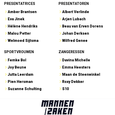
PRESENTATRICES
PRESENTATOREN
Amber Brantsen
Albert Verlinde
Eva Jinek
Arjen Lubach
Hélène Hendriks
Beau van Erven Dorens
Malou Petter
Johan Derksen
Welmoed Sijtsma
Wilfred Genee
SPORTVROUWEN
ZANGERESSEN
Femke Bol
Davina Michelle
Joy Beune
Emma Heesters
Jutta Leerdam
Maan de Steenwinkel
Pien Hersman
Roxy Dekker
Suzanne Schulting
S10