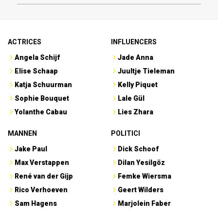
ACTRICES
INFLUENCERS
Angela Schijf
Jade Anna
Elise Schaap
Juultje Tieleman
Katja Schuurman
Kelly Piquet
Sophie Bouquet
Lale Gül
Yolanthe Cabau
Lies Zhara
MANNEN
POLITICI
Jake Paul
Dick Schoof
Max Verstappen
Dilan Yesilgöz
René van der Gijp
Femke Wiersma
Rico Verhoeven
Geert Wilders
Sam Hagens
Marjolein Faber