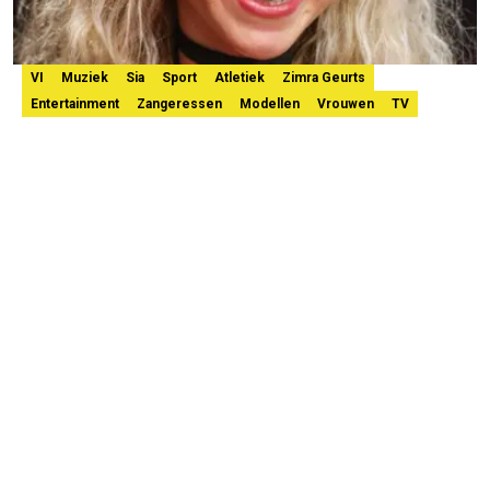
VI
Muziek
Sia
Sport
Atletiek
Zimra Geurts
Entertainment
Zangeressen
Modellen
Vrouwen
TV