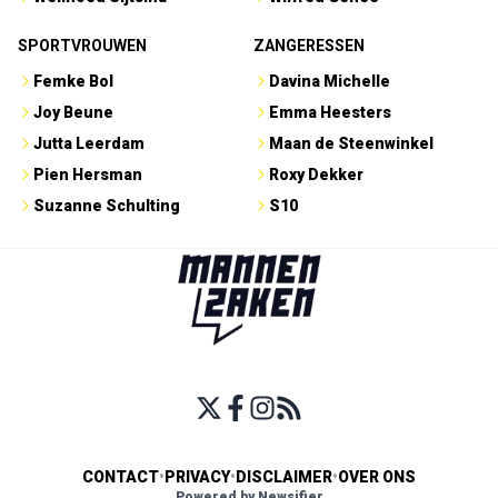
SPORTVROUWEN
ZANGERESSEN
Femke Bol
Davina Michelle
Joy Beune
Emma Heesters
Jutta Leerdam
Maan de Steenwinkel
Pien Hersman
Roxy Dekker
Suzanne Schulting
S10
CONTACT
•
PRIVACY
•
DISCLAIMER
•
OVER ONS
Powered by Newsifier