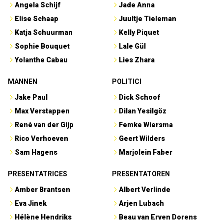
Angela Schijf
Jade Anna
Elise Schaap
Juultje Tieleman
Katja Schuurman
Kelly Piquet
Sophie Bouquet
Lale Gül
Yolanthe Cabau
Lies Zhara
MANNEN
POLITICI
Jake Paul
Dick Schoof
Max Verstappen
Dilan Yesilgöz
René van der Gijp
Femke Wiersma
Rico Verhoeven
Geert Wilders
Sam Hagens
Marjolein Faber
PRESENTATRICES
PRESENTATOREN
Amber Brantsen
Albert Verlinde
Eva Jinek
Arjen Lubach
Hélène Hendriks
Beau van Erven Dorens