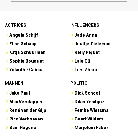
ACTRICES
INFLUENCERS
Angela Schijf
Jade Anna
Elise Schaap
Juultje Tieleman
Katja Schuurman
Kelly Piquet
Sophie Bouquet
Lale Gül
Yolanthe Cabau
Lies Zhara
MANNEN
POLITICI
Jake Paul
Dick Schoof
Max Verstappen
Dilan Yesilgöz
René van der Gijp
Femke Wiersma
Rico Verhoeven
Geert Wilders
Sam Hagens
Marjolein Faber