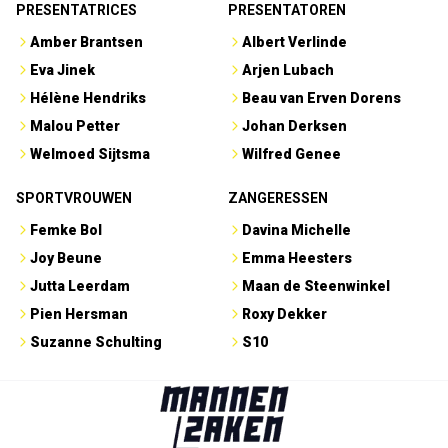
PRESENTATRICES
PRESENTATOREN
Amber Brantsen
Albert Verlinde
Eva Jinek
Arjen Lubach
Hélène Hendriks
Beau van Erven Dorens
Malou Petter
Johan Derksen
Welmoed Sijtsma
Wilfred Genee
SPORTVROUWEN
ZANGERESSEN
Femke Bol
Davina Michelle
Joy Beune
Emma Heesters
Jutta Leerdam
Maan de Steenwinkel
Pien Hersman
Roxy Dekker
Suzanne Schulting
S10