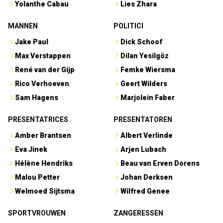
Yolanthe Cabau
Lies Zhara
MANNEN
POLITICI
Jake Paul
Dick Schoof
Max Verstappen
Dilan Yesilgöz
René van der Gijp
Femke Wiersma
Rico Verhoeven
Geert Wilders
Sam Hagens
Marjolein Faber
PRESENTATRICES
PRESENTATOREN
Amber Brantsen
Albert Verlinde
Eva Jinek
Arjen Lubach
Hélène Hendriks
Beau van Erven Dorens
Malou Petter
Johan Derksen
Welmoed Sijtsma
Wilfred Genee
SPORTVROUWEN
ZANGERESSEN