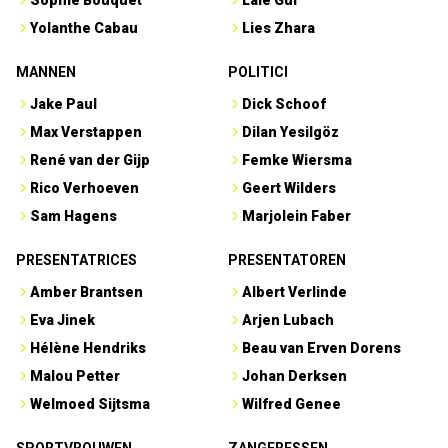
Sophie Bouquet
Lale Gül
Yolanthe Cabau
Lies Zhara
MANNEN
POLITICI
Jake Paul
Dick Schoof
Max Verstappen
Dilan Yesilgöz
René van der Gijp
Femke Wiersma
Rico Verhoeven
Geert Wilders
Sam Hagens
Marjolein Faber
PRESENTATRICES
PRESENTATOREN
Amber Brantsen
Albert Verlinde
Eva Jinek
Arjen Lubach
Hélène Hendriks
Beau van Erven Dorens
Malou Petter
Johan Derksen
Welmoed Sijtsma
Wilfred Genee