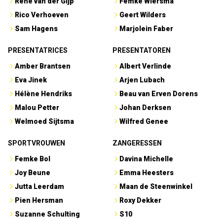
René van der Gijp
Femke Wiersma
Rico Verhoeven
Geert Wilders
Sam Hagens
Marjolein Faber
PRESENTATRICES
PRESENTATOREN
Amber Brantsen
Albert Verlinde
Eva Jinek
Arjen Lubach
Hélène Hendriks
Beau van Erven Dorens
Malou Petter
Johan Derksen
Welmoed Sijtsma
Wilfred Genee
SPORTVROUWEN
ZANGERESSEN
Femke Bol
Davina Michelle
Joy Beune
Emma Heesters
Jutta Leerdam
Maan de Steenwinkel
Pien Hersman
Roxy Dekker
Suzanne Schulting
S10