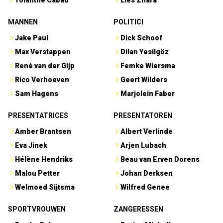
Yolanthe Cabau
Lies Zhara
MANNEN
POLITICI
Jake Paul
Dick Schoof
Max Verstappen
Dilan Yesilgöz
René van der Gijp
Femke Wiersma
Rico Verhoeven
Geert Wilders
Sam Hagens
Marjolein Faber
PRESENTATRICES
PRESENTATOREN
Amber Brantsen
Albert Verlinde
Eva Jinek
Arjen Lubach
Hélène Hendriks
Beau van Erven Dorens
Malou Petter
Johan Derksen
Welmoed Sijtsma
Wilfred Genee
SPORTVROUWEN
ZANGERESSEN