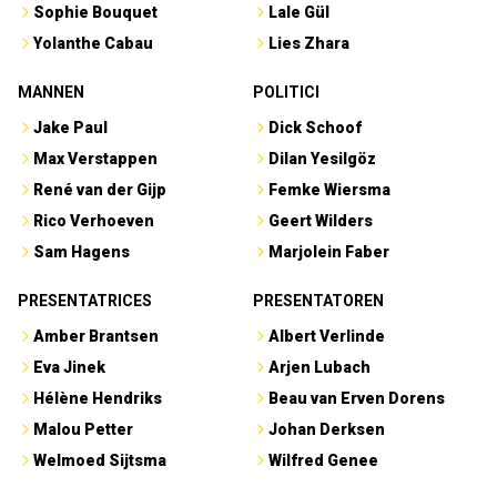
Sophie Bouquet
Lale Gül
Yolanthe Cabau
Lies Zhara
MANNEN
POLITICI
Jake Paul
Dick Schoof
Max Verstappen
Dilan Yesilgöz
René van der Gijp
Femke Wiersma
Rico Verhoeven
Geert Wilders
Sam Hagens
Marjolein Faber
PRESENTATRICES
PRESENTATOREN
Amber Brantsen
Albert Verlinde
Eva Jinek
Arjen Lubach
Hélène Hendriks
Beau van Erven Dorens
Malou Petter
Johan Derksen
Welmoed Sijtsma
Wilfred Genee