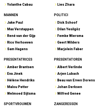
Yolanthe Cabau
Lies Zhara
MANNEN
POLITICI
Jake Paul
Dick Schoof
Max Verstappen
Dilan Yesilgöz
René van der Gijp
Femke Wiersma
Rico Verhoeven
Geert Wilders
Sam Hagens
Marjolein Faber
PRESENTATRICES
PRESENTATOREN
Amber Brantsen
Albert Verlinde
Eva Jinek
Arjen Lubach
Hélène Hendriks
Beau van Erven Dorens
Malou Petter
Johan Derksen
Welmoed Sijtsma
Wilfred Genee
SPORTVROUWEN
ZANGERESSEN