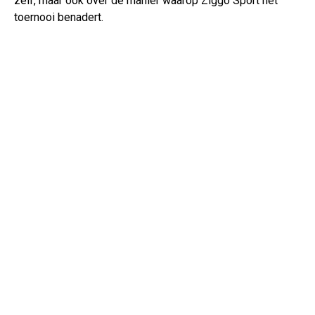
zelf, maar ook over de manier waarop Ziggo Sport het
toernooi benadert.