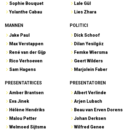
Sophie Bouquet
Lale Gül
Yolanthe Cabau
Lies Zhara
MANNEN
POLITICI
Jake Paul
Dick Schoof
Max Verstappen
Dilan Yesilgöz
René van der Gijp
Femke Wiersma
Rico Verhoeven
Geert Wilders
Sam Hagens
Marjolein Faber
PRESENTATRICES
PRESENTATOREN
Amber Brantsen
Albert Verlinde
Eva Jinek
Arjen Lubach
Hélène Hendriks
Beau van Erven Dorens
Malou Petter
Johan Derksen
Welmoed Sijtsma
Wilfred Genee