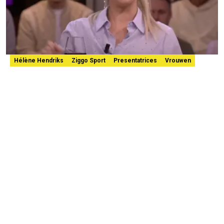
Hélène Hendriks
Ziggo Sport
Presentatrices
Vrouwen