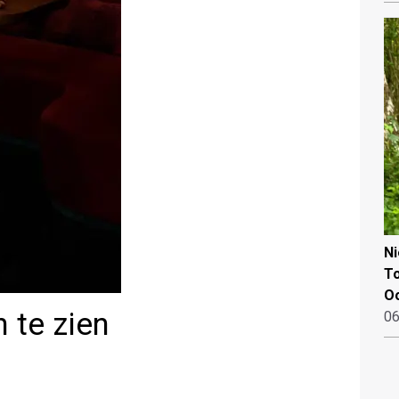
N
To
Oo
n te zien
06