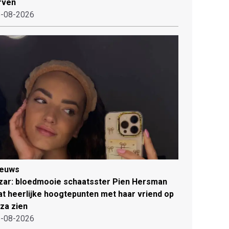
rven
-08-2026
ieuws
zar: bloedmooie schaatsster Pien Hersman
at heerlijke hoogtepunten met haar vriend op
iza zien
-08-2026