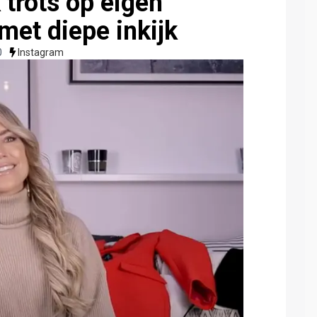
k trots op eigen
 met diepe inkijk
0
Instagram