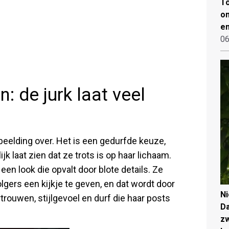
To
on
en
06
 de jurk laat veel
rbeelding over. Het is een gedurfde keuze,
ijk laat zien dat ze trots is op haar lichaam.
 een look die opvalt door blote details. Ze
lgers een kijkje te geven, en dat wordt door
N
trouwen, stijlgevoel en durf die haar posts
Da
zw