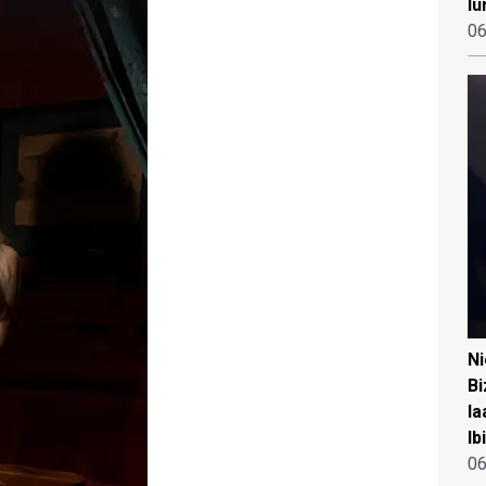
lu
06
N
Bi
la
Ib
06