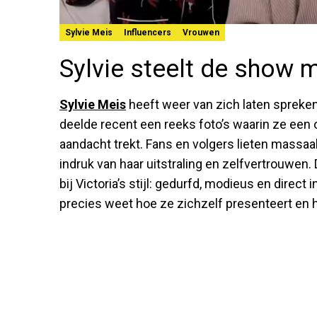
Sylvie Meis
Influencers
Vrouwen
Sylvie steelt de show m
Sylvie Meis
heeft weer van zich laten spreke
deelde recent een reeks foto’s waarin ze een 
aandacht trekt. Fans en volgers lieten massaa
indruk van haar uitstraling en zelfvertrouwen. 
bij Victoria’s stijl: gedurfd, modieus en direct 
precies weet hoe ze zichzelf presenteert en h