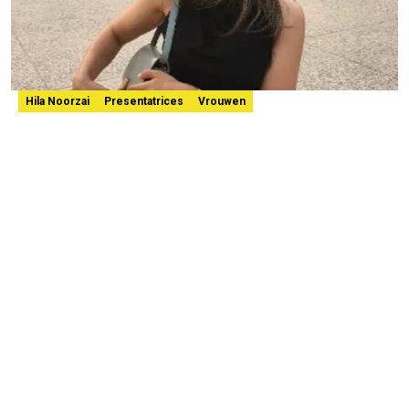
Hila Noorzai
Presentatrices
Vrouwen