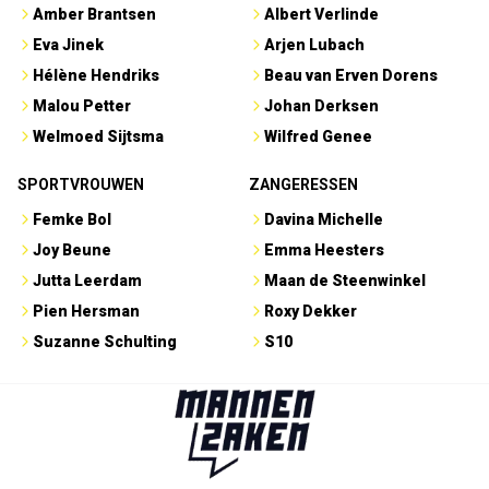
Amber Brantsen
Albert Verlinde
Eva Jinek
Arjen Lubach
Hélène Hendriks
Beau van Erven Dorens
Malou Petter
Johan Derksen
Welmoed Sijtsma
Wilfred Genee
SPORTVROUWEN
ZANGERESSEN
Femke Bol
Davina Michelle
Joy Beune
Emma Heesters
Jutta Leerdam
Maan de Steenwinkel
Pien Hersman
Roxy Dekker
Suzanne Schulting
S10