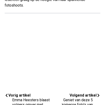
fotoshoots.
Vorig artikel
Volgend artikel
Emma Heesters blaast
Geniet van deze 5
volgers omver met
zomerse foto’s van