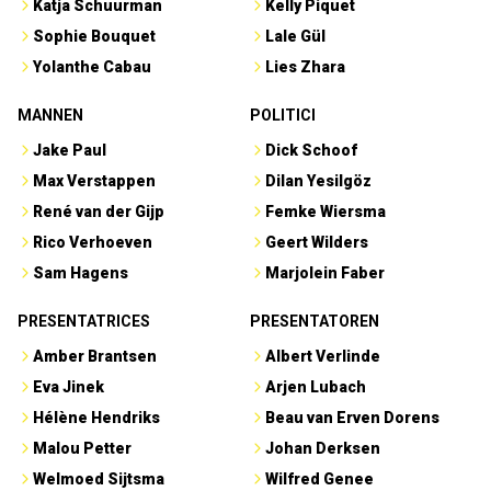
Katja Schuurman
Kelly Piquet
Sophie Bouquet
Lale Gül
Yolanthe Cabau
Lies Zhara
MANNEN
POLITICI
Jake Paul
Dick Schoof
Max Verstappen
Dilan Yesilgöz
René van der Gijp
Femke Wiersma
Rico Verhoeven
Geert Wilders
Sam Hagens
Marjolein Faber
PRESENTATRICES
PRESENTATOREN
Amber Brantsen
Albert Verlinde
Eva Jinek
Arjen Lubach
Hélène Hendriks
Beau van Erven Dorens
Malou Petter
Johan Derksen
Welmoed Sijtsma
Wilfred Genee