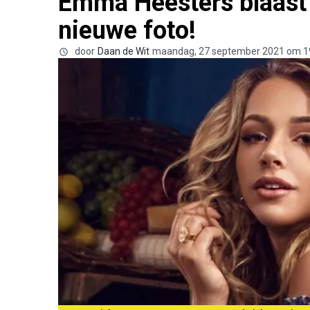
Emma Heesters blaast
nieuwe foto!
door
Daan de Wit
maandag, 27 september 2021 om 1