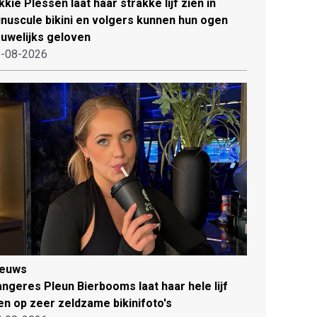
kkie Plessen laat haar strakke lijf zien in
nuscule bikini en volgers kunnen hun ogen
uwelijks geloven
-08-2026
ieuws
ngeres Pleun Bierbooms laat haar hele lijf
en op zeer zeldzame bikinifoto's