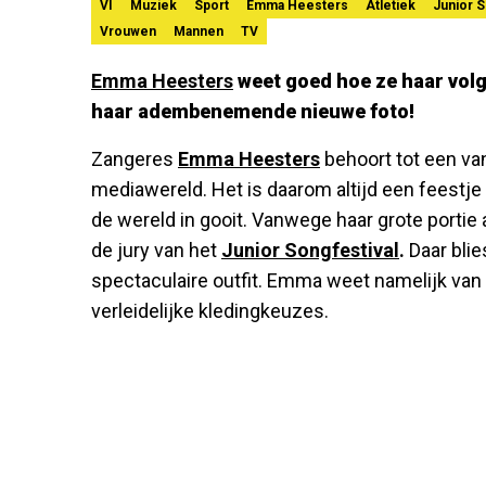
VI
Muziek
Sport
Emma Heesters
Atletiek
Junior S
Vrouwen
Mannen
TV
Emma Heesters
weet goed hoe ze haar volg
haar adembenemende nieuwe foto!
Zangeres
Emma Heesters
behoort tot een v
mediawereld. Het is daarom altijd een feestje
de wereld in gooit. Vanwege haar grote porti
de jury van het
Junior Songfestival
.
Daar bli
spectaculaire outfit. Emma weet namelijk va
verleidelijke kledingkeuzes.