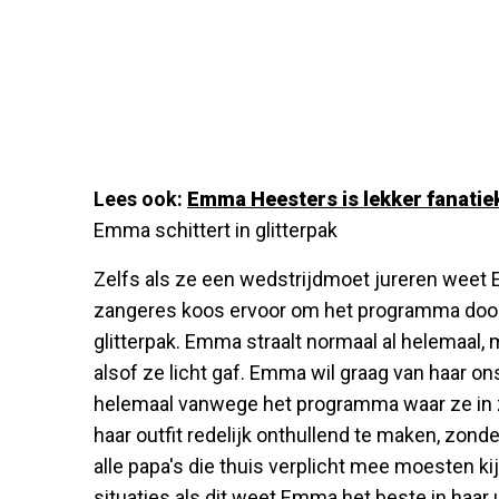
Lees ook:
Emma Heesters is lekker fanatiek
Emma schittert in glitterpak
Zelfs als ze een wedstrijdmoet jureren weet E
zangeres koos ervoor om het programma doo
glitterpak. Emma straalt normaal al helemaal, 
alsof ze licht gaf. Emma wil graag van haar on
helemaal vanwege het programma waar ze in z
haar outfit redelijk onthullend te maken, zonde
alle papa's die thuis verplicht mee moesten ki
situaties als dit weet Emma het beste in haar u