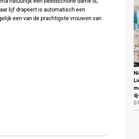
mma natuurlijk een beeldschone dame is,
aar lijf drapeert is automatisch een
gelijk een van de prachtigste vrouwen van
N
Li
ma
dj
07