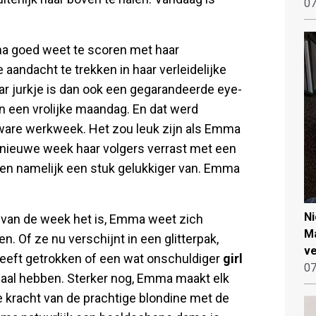
07
Emma goed weet te scoren met haar
 aandacht te trekken in haar verleidelijke
r jurkje is dan ook een gegarandeerde eye-
en een vrolijke maandag. En dat werd
ware werkweek. Het zou leuk zijn als Emma
e nieuwe week haar volgers verrast met een
reen namelijk een stuk gelukkiger van. Emma
N
 van de week het is, Emma weet zich
Ma
n. Of ze nu verschijnt in een glitterpak,
ve
 heeft getrokken of een wat onschuldiger
girl
07
maal hebben. Sterker nog, Emma maakt elk
de kracht van de prachtige blondine met de