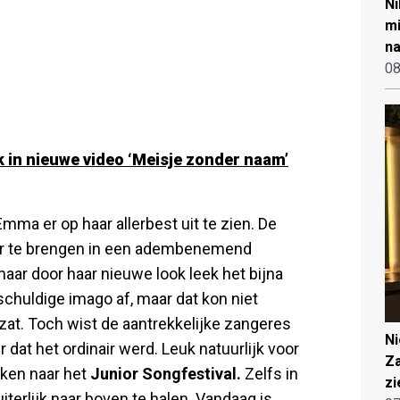
Ni
mi
na
08
 in nieuwe video ‘Meisje zonder naam’
mma er op haar allerbest uit te zien. De
r te brengen in een adembenemend
maar door haar nieuwe look leek het bijna
schuldige imago af, maar dat kon niet
at. Toch wist de aantrekkelijke zangeres
N
r dat het ordinair werd. Leuk natuurlijk voor
Za
jken naar het
Junior Songfestival.
Zelfs in
zi
iterlijk naar boven te halen. Vandaag is