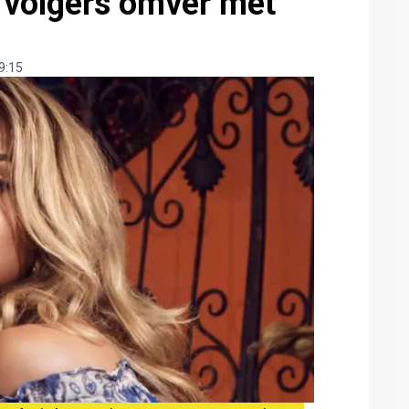
 volgers omver met
9:15