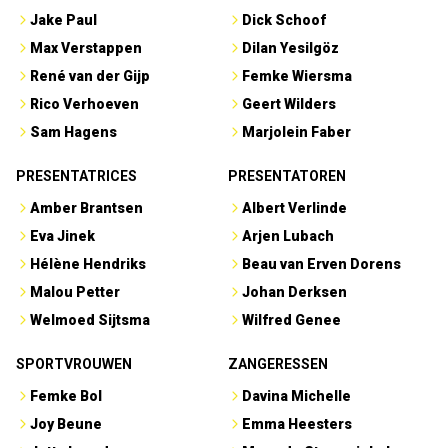
Jake Paul
Dick Schoof
Max Verstappen
Dilan Yesilgöz
René van der Gijp
Femke Wiersma
Rico Verhoeven
Geert Wilders
Sam Hagens
Marjolein Faber
PRESENTATRICES
PRESENTATOREN
Amber Brantsen
Albert Verlinde
Eva Jinek
Arjen Lubach
Hélène Hendriks
Beau van Erven Dorens
Malou Petter
Johan Derksen
Welmoed Sijtsma
Wilfred Genee
SPORTVROUWEN
ZANGERESSEN
Femke Bol
Davina Michelle
Joy Beune
Emma Heesters