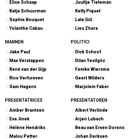
Elise Schaap
Juultje Tieleman
Katja Schuurman
Kelly Piquet
Sophie Bouquet
Lale Gül
Yolanthe Cabau
Lies Zhara
MANNEN
POLITICI
Jake Paul
Dick Schoof
Max Verstappen
Dilan Yesilgöz
René van der Gijp
Femke Wiersma
Rico Verhoeven
Geert Wilders
Sam Hagens
Marjolein Faber
PRESENTATRICES
PRESENTATOREN
Amber Brantsen
Albert Verlinde
Eva Jinek
Arjen Lubach
Hélène Hendriks
Beau van Erven Dorens
Malou Petter
Johan Derksen