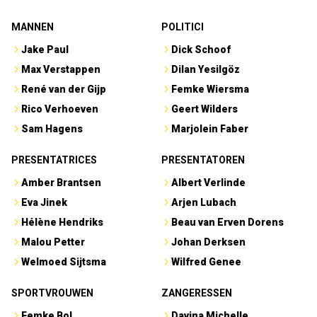
MANNEN
POLITICI
Jake Paul
Dick Schoof
Max Verstappen
Dilan Yesilgöz
René van der Gijp
Femke Wiersma
Rico Verhoeven
Geert Wilders
Sam Hagens
Marjolein Faber
PRESENTATRICES
PRESENTATOREN
Amber Brantsen
Albert Verlinde
Eva Jinek
Arjen Lubach
Hélène Hendriks
Beau van Erven Dorens
Malou Petter
Johan Derksen
Welmoed Sijtsma
Wilfred Genee
SPORTVROUWEN
ZANGERESSEN
Femke Bol
Davina Michelle