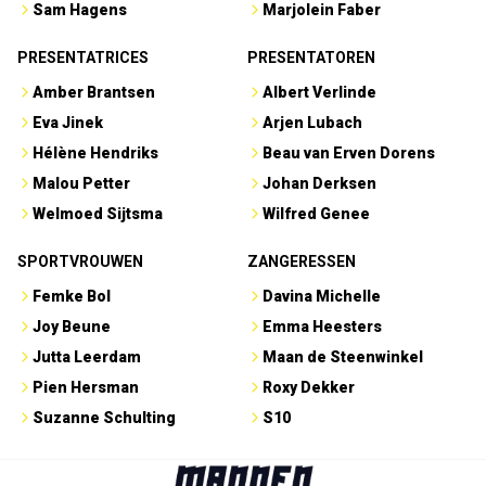
Sam Hagens
Marjolein Faber
PRESENTATRICES
PRESENTATOREN
Amber Brantsen
Albert Verlinde
Eva Jinek
Arjen Lubach
Hélène Hendriks
Beau van Erven Dorens
Malou Petter
Johan Derksen
Welmoed Sijtsma
Wilfred Genee
SPORTVROUWEN
ZANGERESSEN
Femke Bol
Davina Michelle
Joy Beune
Emma Heesters
Jutta Leerdam
Maan de Steenwinkel
Pien Hersman
Roxy Dekker
Suzanne Schulting
S10