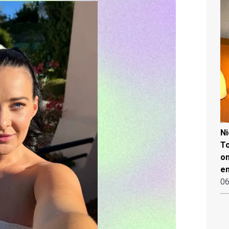
N
To
on
en
06