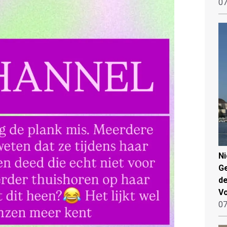
07
N
Ge
de
V
07