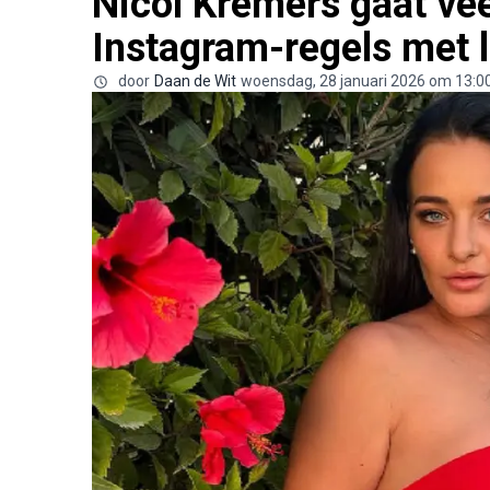
Nicol Kremers gaat véél
Instagram-regels met l
door
Daan de Wit
woensdag, 28 januari 2026 om 13:0