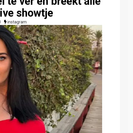
 te ver en breekt alle
ive showtje
0
instagram