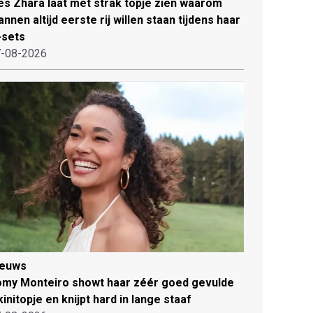
es Zhara laat met strak topje zien waarom
nnen altijd eerste rij willen staan tijdens haar
-sets
-08-2026
ieuws
my Monteiro showt haar zéér goed gevulde
kinitopje en knijpt hard in lange staaf