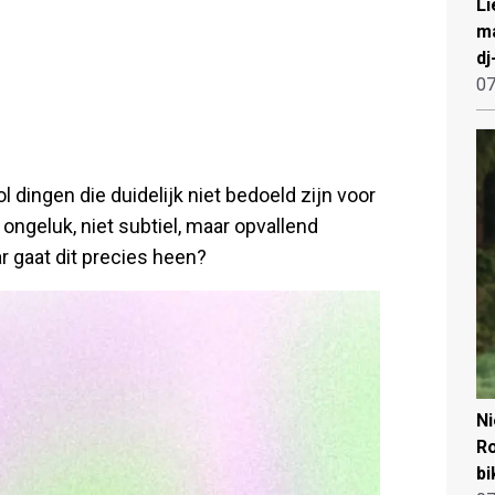
Li
ma
dj
07
dingen die duidelijk niet bedoeld zijn voor
ongeluk, niet subtiel, maar opvallend
r gaat dit precies heen?
N
Ro
bi