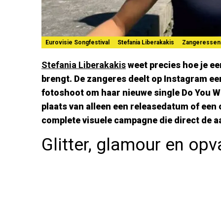
Eurovisie Songfestival
Stefania Liberakakis
Zangeressen
Stefania Liberakakis
weet precies hoe je e
brengt. De zangeres deelt op Instagram een
fotoshoot om haar nieuwe single Do You Wa
plaats van alleen een releasedatum of een c
complete visuele campagne die direct de a
Glitter, glamour en opv