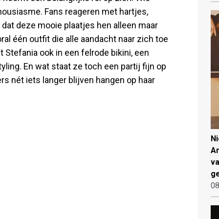
thousiasme. Fans reageren met hartjes,
 dat deze mooie plaatjes hen alleen maar
al één outfit die alle aandacht naar zich toe
 Stefania ook in een felrode bikini, een
tyling. En wat staat ze toch een partij fijn op
ers nét iets langer blijven hangen op haar
N
An
va
ge
08