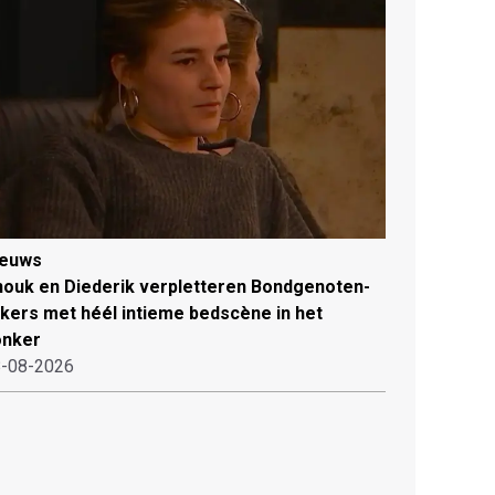
ieuws
ouk en Diederik verpletteren Bondgenoten-
jkers met héél intieme bedscène in het
onker
-08-2026