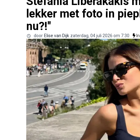
Stefania Liberakakis m
lekker met foto in piepk
nu?!"
door
Elise van Dijk
zaterdag, 04 juli 2026 om 7:30
I