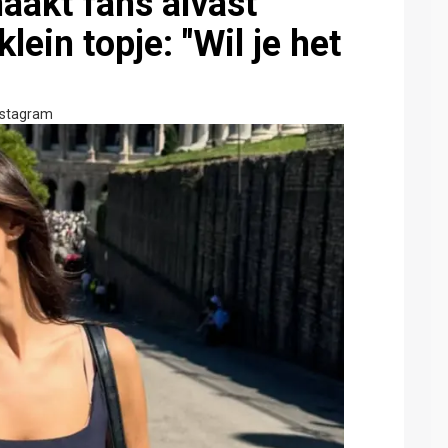
aakt fans alvast
lein topje: "Wil je het
nstagram