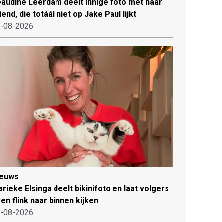
audine Leerdam deelt innige foto met haar
iend, die totáál niet op Jake Paul lijkt
-08-2026
ieuws
rieke Elsinga deelt bikinifoto en laat volgers
en flink naar binnen kijken
-08-2026