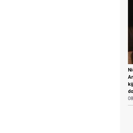
N
An
ki
d
08