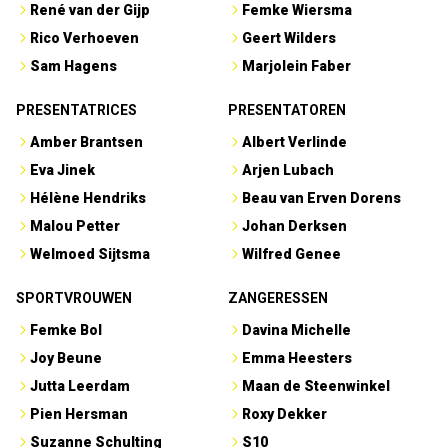
René van der Gijp
Femke Wiersma
Rico Verhoeven
Geert Wilders
Sam Hagens
Marjolein Faber
PRESENTATRICES
PRESENTATOREN
Amber Brantsen
Albert Verlinde
Eva Jinek
Arjen Lubach
Hélène Hendriks
Beau van Erven Dorens
Malou Petter
Johan Derksen
Welmoed Sijtsma
Wilfred Genee
SPORTVROUWEN
ZANGERESSEN
Femke Bol
Davina Michelle
Joy Beune
Emma Heesters
Jutta Leerdam
Maan de Steenwinkel
Pien Hersman
Roxy Dekker
Suzanne Schulting
S10