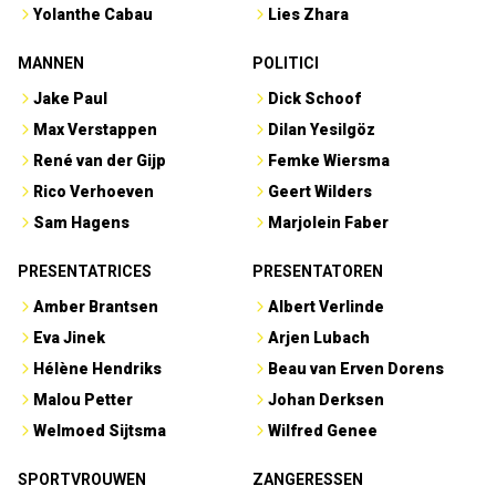
Yolanthe Cabau
Lies Zhara
MANNEN
POLITICI
Jake Paul
Dick Schoof
Max Verstappen
Dilan Yesilgöz
René van der Gijp
Femke Wiersma
Rico Verhoeven
Geert Wilders
Sam Hagens
Marjolein Faber
PRESENTATRICES
PRESENTATOREN
Amber Brantsen
Albert Verlinde
Eva Jinek
Arjen Lubach
Hélène Hendriks
Beau van Erven Dorens
Malou Petter
Johan Derksen
Welmoed Sijtsma
Wilfred Genee
SPORTVROUWEN
ZANGERESSEN