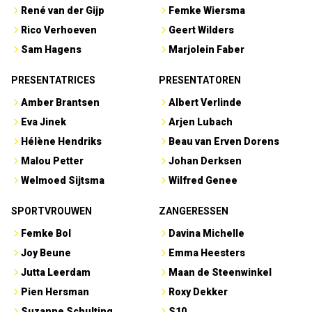
René van der Gijp
Femke Wiersma
Rico Verhoeven
Geert Wilders
Sam Hagens
Marjolein Faber
PRESENTATRICES
PRESENTATOREN
Amber Brantsen
Albert Verlinde
Eva Jinek
Arjen Lubach
Hélène Hendriks
Beau van Erven Dorens
Malou Petter
Johan Derksen
Welmoed Sijtsma
Wilfred Genee
SPORTVROUWEN
ZANGERESSEN
Femke Bol
Davina Michelle
Joy Beune
Emma Heesters
Jutta Leerdam
Maan de Steenwinkel
Pien Hersman
Roxy Dekker
Suzanne Schulting
S10