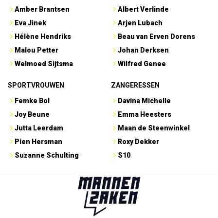
Amber Brantsen
Albert Verlinde
Eva Jinek
Arjen Lubach
Hélène Hendriks
Beau van Erven Dorens
Malou Petter
Johan Derksen
Welmoed Sijtsma
Wilfred Genee
SPORTVROUWEN
ZANGERESSEN
Femke Bol
Davina Michelle
Joy Beune
Emma Heesters
Jutta Leerdam
Maan de Steenwinkel
Pien Hersman
Roxy Dekker
Suzanne Schulting
S10