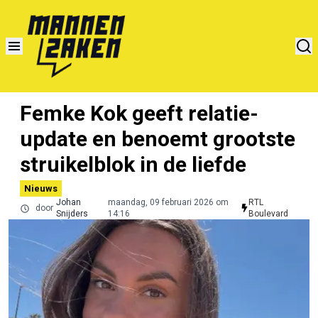
Femke Kok geeft relatie-
update en benoemt grootste
struikelblok in de liefde
Nieuws
Johan
maandag, 09 februari 2026 om
RTL
door
Snijders
14:16
Boulevard