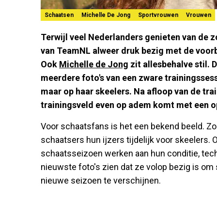
Schaatsen
Michelle De Jong
Sportvrouwen
Vrouwen
Terwijl veel Nederlanders genieten van de 
van TeamNL alweer druk bezig met de voorb
Ook
Michelle de Jong
zit allesbehalve stil.
meerdere foto's van een zware trainingssessie
maar op haar skeelers. Na afloop van de trai
trainingsveld even op adem komt met een op
Voor schaatsfans is het een bekend beeld. Zod
schaatsers hun ijzers tijdelijk voor skeelers.
schaatsseizoen werken aan hun conditie, techn
nieuwste foto's zien dat ze volop bezig is om 
nieuwe seizoen te verschijnen.