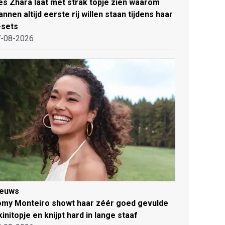
es Zhara laat met strak topje zien waarom
nnen altijd eerste rij willen staan tijdens haar
-sets
-08-2026
ieuws
my Monteiro showt haar zéér goed gevulde
kinitopje en knijpt hard in lange staaf