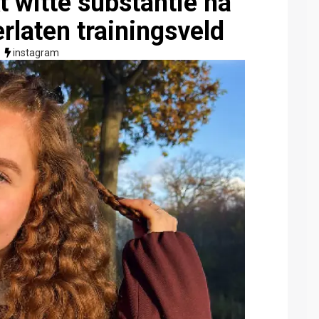
t witte substantie na
rlaten trainingsveld
instagram