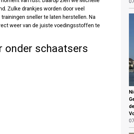
 moment van rust. Daarop zien we Michelle
07
and. Zulke drankjes worden door veel
rainingen sneller te laten herstellen. Na
irect weer van de juiste voedingsstoffen te
ir onder schaatsers
N
Ge
de
V
07