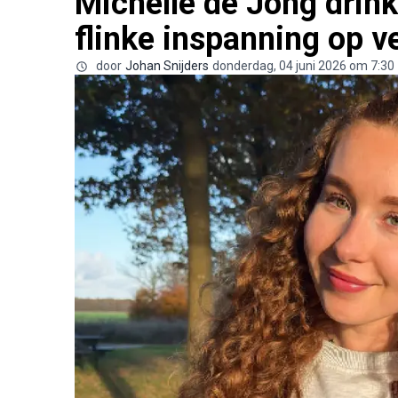
Michelle de Jong drink
flinke inspanning op ve
door
Johan Snijders
donderdag, 04 juni 2026 om 7:30