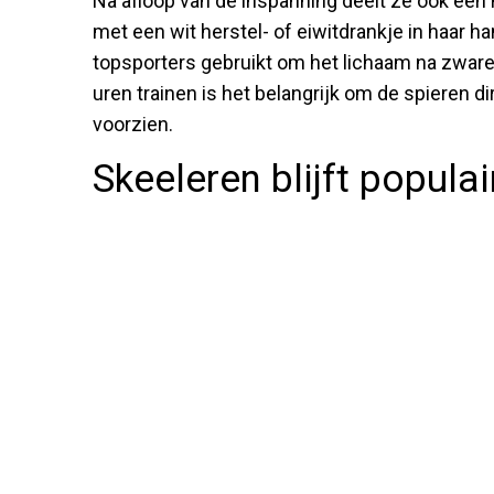
Na afloop van de inspanning deelt ze ook een
met een wit herstel- of eiwitdrankje in haar h
topsporters gebruikt om het lichaam na zware t
uren trainen is het belangrijk om de spieren d
voorzien.
Skeeleren blijft popula