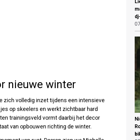
Li
ma
dj
07
r nieuwe winter
ze zich volledig inzet tijdens een intensieve
djes op skeelers en werkt zichtbaar hard
n trainingsveld vormt daarbij het decor
N
staat van opbouwen richting de winter.
Ro
bi