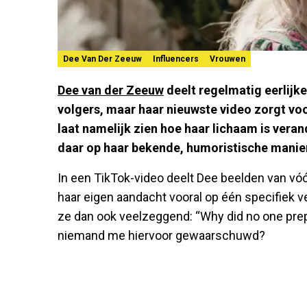
Dee Van Der Zeeuw
Influencers
Vrouwen
Dee van der Zeeuw
deelt regelmatig eerlijk
volgers, maar haar nieuwste video zorgt voo
laat namelijk zien hoe haar lichaam is vera
daar op haar bekende, humoristische manie
In een TikTok-video deelt Dee beelden van vóó
haar eigen aandacht vooral op één specifiek ver
ze dan ook veelzeggend: “Why did no one prep
niemand me hiervoor gewaarschuwd?