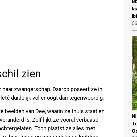
Bi
la
Ib
06
chil zien
ór haar zwangerschap. Daarop poseert ze in
lleté duidelijk voller oogt dan tegenwoordig.
e beelden van Dee, waarin ze thuis staat en
N
veranderd is. Zelf lijkt ze vooral verbaasd
To
chtergelaten. Toch plaatst ze alles met
Oo
ze haar leven op een eerlijke en luchtige