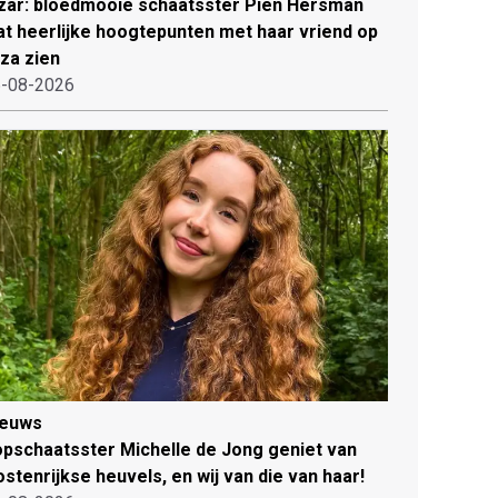
zar: bloedmooie schaatsster Pien Hersman
at heerlijke hoogtepunten met haar vriend op
iza zien
-08-2026
ieuws
pschaatsster Michelle de Jong geniet van
stenrijkse heuvels, en wij van die van haar!