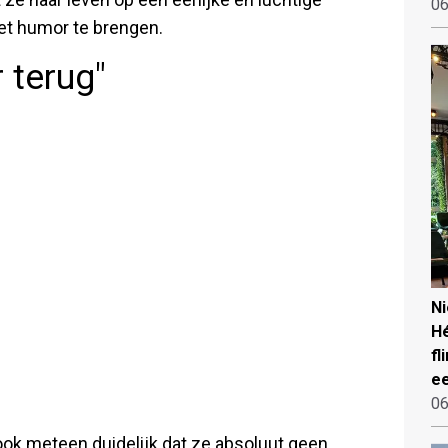
06
et humor te brengen.
r terug"
N
Hé
fl
ee
06
ok meteen duidelijk dat ze absoluut geen