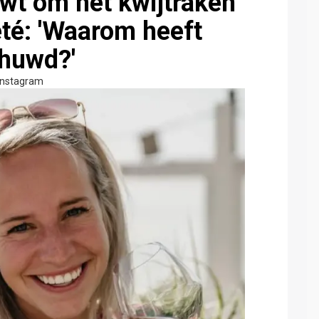
wt om het kwijtraken
eté: 'Waarom heeft
huwd?'
Instagram