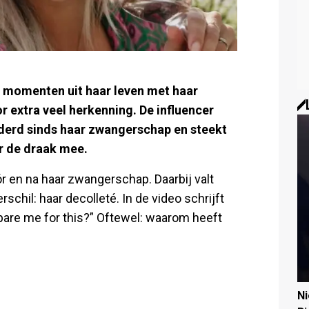
e momenten uit haar leven met haar
r extra veel herkenning. De influencer
nderd sinds haar zwangerschap en steekt
r de draak mee.
r en na haar zwangerschap. Daarbij valt
schil: haar decolleté. In de video schrijft
are me for this?” Oftewel: waarom heeft
N