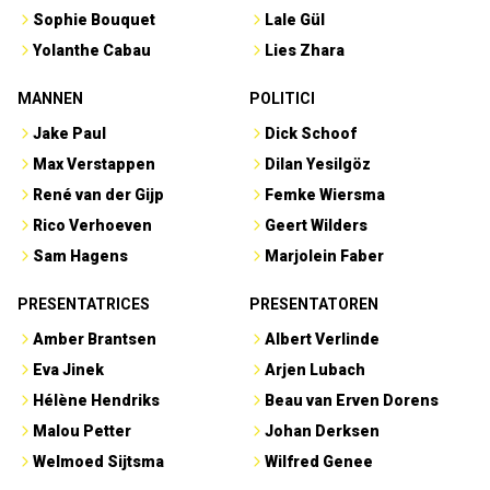
Sophie Bouquet
Lale Gül
Yolanthe Cabau
Lies Zhara
MANNEN
POLITICI
Jake Paul
Dick Schoof
Max Verstappen
Dilan Yesilgöz
René van der Gijp
Femke Wiersma
Rico Verhoeven
Geert Wilders
Sam Hagens
Marjolein Faber
PRESENTATRICES
PRESENTATOREN
Amber Brantsen
Albert Verlinde
Eva Jinek
Arjen Lubach
Hélène Hendriks
Beau van Erven Dorens
Malou Petter
Johan Derksen
Welmoed Sijtsma
Wilfred Genee