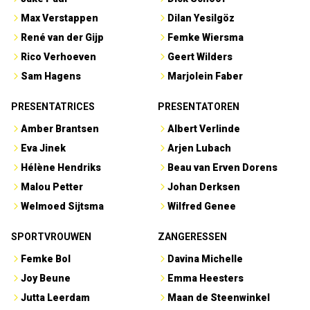
Max Verstappen
Dilan Yesilgöz
René van der Gijp
Femke Wiersma
Rico Verhoeven
Geert Wilders
Sam Hagens
Marjolein Faber
PRESENTATRICES
PRESENTATOREN
Amber Brantsen
Albert Verlinde
Eva Jinek
Arjen Lubach
Hélène Hendriks
Beau van Erven Dorens
Malou Petter
Johan Derksen
Welmoed Sijtsma
Wilfred Genee
SPORTVROUWEN
ZANGERESSEN
Femke Bol
Davina Michelle
Joy Beune
Emma Heesters
Jutta Leerdam
Maan de Steenwinkel