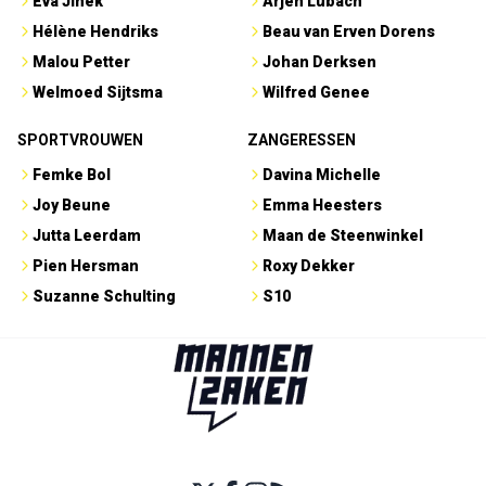
Eva Jinek
Arjen Lubach
Hélène Hendriks
Beau van Erven Dorens
Malou Petter
Johan Derksen
Welmoed Sijtsma
Wilfred Genee
SPORTVROUWEN
ZANGERESSEN
Femke Bol
Davina Michelle
Joy Beune
Emma Heesters
Jutta Leerdam
Maan de Steenwinkel
Pien Hersman
Roxy Dekker
Suzanne Schulting
S10