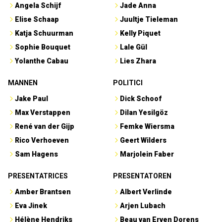
Angela Schijf
Jade Anna
Elise Schaap
Juultje Tieleman
Katja Schuurman
Kelly Piquet
Sophie Bouquet
Lale Gül
Yolanthe Cabau
Lies Zhara
MANNEN
POLITICI
Jake Paul
Dick Schoof
Max Verstappen
Dilan Yesilgöz
René van der Gijp
Femke Wiersma
Rico Verhoeven
Geert Wilders
Sam Hagens
Marjolein Faber
PRESENTATRICES
PRESENTATOREN
Amber Brantsen
Albert Verlinde
Eva Jinek
Arjen Lubach
Hélène Hendriks
Beau van Erven Dorens