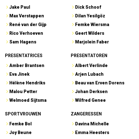
Jake Paul
Dick Schoof
Max Verstappen
Dilan Yesilgöz
René van der Gijp
Femke Wiersma
Rico Verhoeven
Geert Wilders
Sam Hagens
Marjolein Faber
PRESENTATRICES
PRESENTATOREN
Amber Brantsen
Albert Verlinde
Eva Jinek
Arjen Lubach
Hélène Hendriks
Beau van Erven Dorens
Malou Petter
Johan Derksen
Welmoed Sijtsma
Wilfred Genee
SPORTVROUWEN
ZANGERESSEN
Femke Bol
Davina Michelle
Joy Beune
Emma Heesters