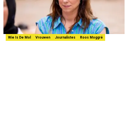
Wie Is De Mol
Vrouwen
Journalistes
Roos Moggré